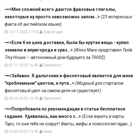
Мне сложней всего даются фразовые глаголы,
некоторые ну просто невозможно запом…
(23 интересных
факта об английском языке)
10.11.2025 17:53
Завсегдай
Если б не цена доставки, была бы крутая вещь - купил
земмлю в ипригороде и сраз…
(Илон Маск представил Tesla
Tiny House — автономный дом будущего за 7000$)
01.11.2025 16:45
Приколист
Забавно. Я дальтоник и фиолетовый является для меня
"проблемным" цветом, я пута…
(Модный для стартапов
фиолетовый цвет на самом деле не существует)
28.09.2025 16:38
Приколист
Попробовала по рекомендации в статье бесплатное
гадание. Удивилась, как много с…
(Если верить в карты
Таро, то они тебе не соврут! Факты, мифы и психология гадан…)
24.09.2025 13:40
Ника