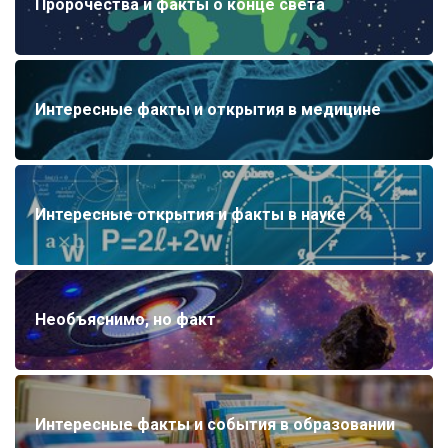
Пророчества и факты о конце света
Интересные факты и открытия в медицине
Интересные открытия и факты в науке
Необъяснимо, но факт
Интересные факты и события в образовании