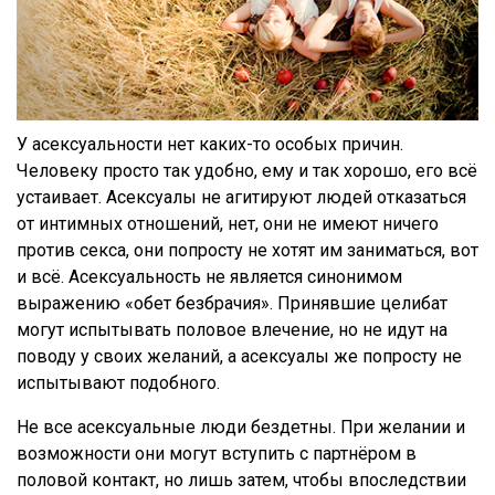
У асексуальности нет каких-то особых причин.
Человеку просто так удобно, ему и так хорошо, его всё
устаивает. Асексуалы не агитируют людей отказаться
от интимных отношений, нет, они не имеют ничего
против секса, они попросту не хотят им заниматься, вот
и всё. Асексуальность не является синонимом
выражению «обет безбрачия». Принявшие целибат
могут испытывать половое влечение, но не идут на
поводу у своих желаний, а асексуалы же попросту не
испытывают подобного.
Не все асексуальные люди бездетны. При желании и
возможности они могут вступить с партнёром в
половой контакт, но лишь затем, чтобы впоследствии