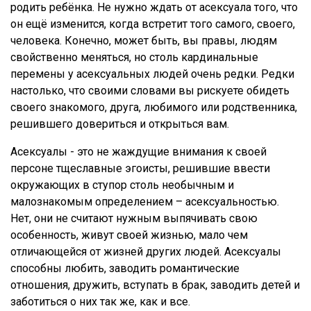
родить ребёнка. Не нужно ждать от асексуала того, что
он ещё изменится, когда встретит того самого, своего,
человека. Конечно, может быть, вы правы, людям
свойственно меняться, но столь кардинальные
перемены у асексуальных людей очень редки. Редки
настолько, что своими словами вы рискуете обидеть
своего знакомого, друга, любимого или родственника,
решившего довериться и открыться вам.
Асексуалы - это не жаждущие внимания к своей
персоне тщеславные эгоисты, решившие ввести
окружающих в ступор столь необычным и
малознакомым определением – асексуальностью.
Нет, они не считают нужным выпячивать свою
особенность, живут своей жизнью, мало чем
отличающейся от жизней других людей. Асексуалы
способны любить, заводить романтические
отношения, дружить, вступать в брак, заводить детей и
заботиться о них так же, как и все.