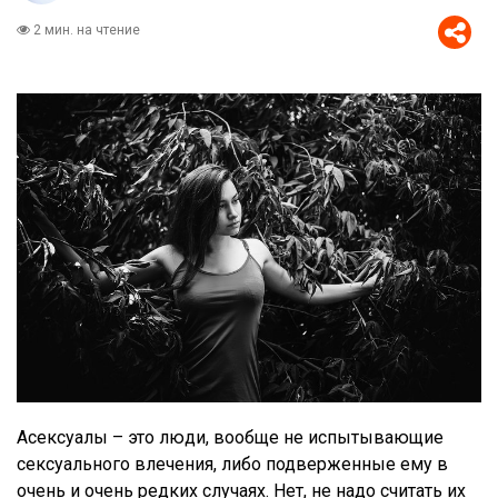
2 мин. на чтение
Асексуалы – это люди, вообще не испытывающие
сексуального влечения, либо подверженные ему в
очень и очень редких случаях. Нет, не надо считать их