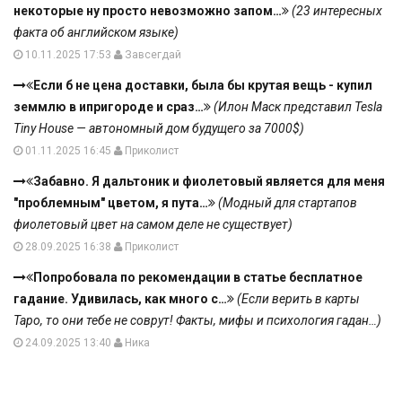
некоторые ну просто невозможно запом…
(23 интересных
факта об английском языке)
10.11.2025 17:53
Завсегдай
Если б не цена доставки, была бы крутая вещь - купил
земмлю в ипригороде и сраз…
(Илон Маск представил Tesla
Tiny House — автономный дом будущего за 7000$)
01.11.2025 16:45
Приколист
Забавно. Я дальтоник и фиолетовый является для меня
"проблемным" цветом, я пута…
(Модный для стартапов
фиолетовый цвет на самом деле не существует)
28.09.2025 16:38
Приколист
Попробовала по рекомендации в статье бесплатное
гадание. Удивилась, как много с…
(Если верить в карты
Таро, то они тебе не соврут! Факты, мифы и психология гадан…)
24.09.2025 13:40
Ника