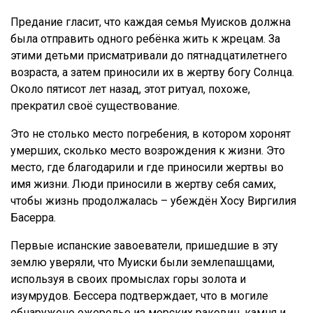
Предание гласит, что каждая семья Муисков должна
была отправить одного ребёнка жить к жрецам. За
этими детьми присматривали до пятнадцатилетнего
возраста, а затем приносили их в жертву богу Солнца.
Около пятисот лет назад, этот ритуал, похоже,
прекратил своё существование.
Это не столько место погребения, в котором хоронят
умерших, сколько место возрождения к жизни. Это
место, где благодарили и где приносили жертвы во
имя жизни. Люди приносили в жертву себя самих,
чтобы жизнь продолжалась – убеждён Хосу Виргилия
Басерра.
Первые испанские завоеватели, пришедшие в эту
землю уверяли, что Муиски были землепашцами,
используя в своих промыслах горы золота и
изумрудов. Бессера подтверждает, что в могиле
обнаружено ожерелье из морских раковин, камня и