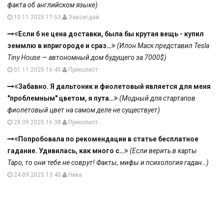
факта об английском языке)
10.11.2025 17:53
Завсегдай
Если б не цена доставки, была бы крутая вещь - купил
земмлю в ипригороде и сраз…
(Илон Маск представил Tesla
Tiny House — автономный дом будущего за 7000$)
01.11.2025 16:45
Приколист
Забавно. Я дальтоник и фиолетовый является для меня
"проблемным" цветом, я пута…
(Модный для стартапов
фиолетовый цвет на самом деле не существует)
28.09.2025 16:38
Приколист
Попробовала по рекомендации в статье бесплатное
гадание. Удивилась, как много с…
(Если верить в карты
Таро, то они тебе не соврут! Факты, мифы и психология гадан…)
24.09.2025 13:40
Ника