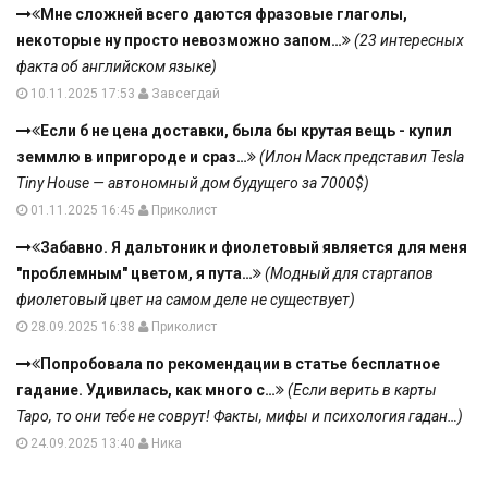
Мне сложней всего даются фразовые глаголы,
некоторые ну просто невозможно запом…
(23 интересных
факта об английском языке)
10.11.2025 17:53
Завсегдай
Если б не цена доставки, была бы крутая вещь - купил
земмлю в ипригороде и сраз…
(Илон Маск представил Tesla
Tiny House — автономный дом будущего за 7000$)
01.11.2025 16:45
Приколист
Забавно. Я дальтоник и фиолетовый является для меня
"проблемным" цветом, я пута…
(Модный для стартапов
фиолетовый цвет на самом деле не существует)
28.09.2025 16:38
Приколист
Попробовала по рекомендации в статье бесплатное
гадание. Удивилась, как много с…
(Если верить в карты
Таро, то они тебе не соврут! Факты, мифы и психология гадан…)
24.09.2025 13:40
Ника