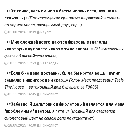
Эт точно, весь смысл в бессмысленности, лучше не
скажешь )
(Происхождение крылатых выражений: всыпать
по первое число, закадычный друг, сир…)
01.08.2026 13:09
Nayam
Мне сложней всего даются фразовые глаголы,
некоторые ну просто невозможно запом…
(23 интересных
факта об английском языке)
10.11.2025 17:53
Завсегдай
Если б не цена доставки, была бы крутая вещь - купил
земмлю в ипригороде и сраз…
(Илон Маск представил Tesla
Tiny House — автономный дом будущего за 7000$)
01.11.2025 16:45
Приколист
Забавно. Я дальтоник и фиолетовый является для меня
"проблемным" цветом, я пута…
(Модный для стартапов
фиолетовый цвет на самом деле не существует)
28.09.2025 16:38
Приколист