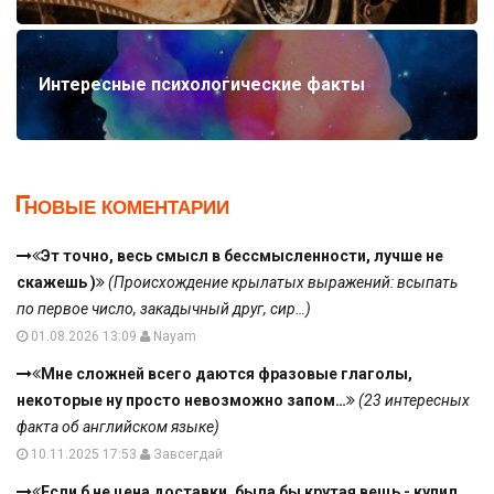
Интересные психологические факты
НОВЫЕ КОМЕНТАРИИ
Эт точно, весь смысл в бессмысленности, лучше не
скажешь )
(Происхождение крылатых выражений: всыпать
по первое число, закадычный друг, сир…)
01.08.2026 13:09
Nayam
Мне сложней всего даются фразовые глаголы,
некоторые ну просто невозможно запом…
(23 интересных
факта об английском языке)
10.11.2025 17:53
Завсегдай
Если б не цена доставки, была бы крутая вещь - купил