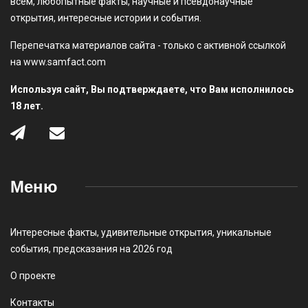
всём, любопытные факты, научные и псевдонаучные
открытия, интересные истории и события.
Перепечатка материалов сайта - только с активной ссылкой
на www.samfact.com
Используя сайт, Вы подтверждаете, что Вам исполнилось
18 лет.
Меню
Интересные факты
,
удивительные открытия
,
уникальные
события
,
предсказания на 2026 год
О проекте
Контакты