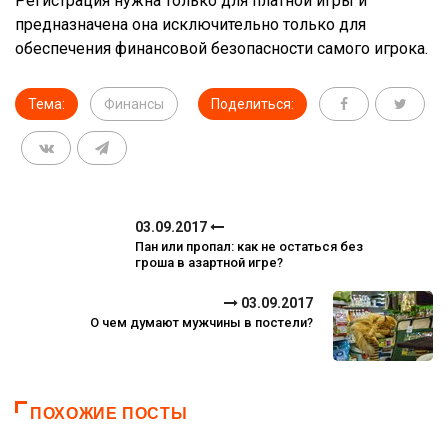
Регистрация нужна только для платной игры и
предназначена она исключительно только для
обеспечения финансовой безопасности самого игрока.
Тема:
Финансы
Поделиться:
03.09.2017
Пан или пропал: как не остаться без
гроша в азартной игре?
03.09.2017
О чем думают мужчины в постели?
ПОХОЖИЕ ПОСТЫ