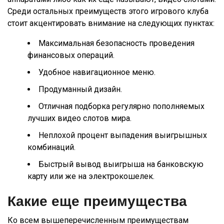
Среди остальных преимуществ этого игрового клуба
стоит акцентировать внимание на следующих пунктах:
Максимальная безопасность проведения
финансовых операций.
Удобное навигационное меню.
Продуманный дизайн.
Отличная подборка регулярно пополняемых
лучших видео слотов мира.
Неплохой процент выпадения выигрышных
комбинаций.
Быстрый вывод выигрыша на банковскую
карту или же на электрокошелек.
Какие еще преимущества
Ко всем вышеперечисленным преимуществам