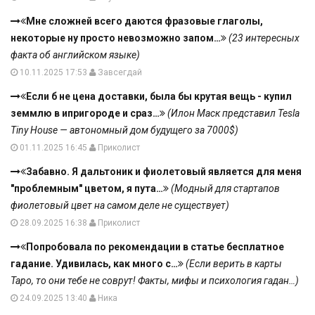
Мне сложней всего даются фразовые глаголы,
некоторые ну просто невозможно запом…
(23 интересных
факта об английском языке)
10.11.2025 17:53
Завсегдай
Если б не цена доставки, была бы крутая вещь - купил
земмлю в ипригороде и сраз…
(Илон Маск представил Tesla
Tiny House — автономный дом будущего за 7000$)
01.11.2025 16:45
Приколист
Забавно. Я дальтоник и фиолетовый является для меня
"проблемным" цветом, я пута…
(Модный для стартапов
фиолетовый цвет на самом деле не существует)
28.09.2025 16:38
Приколист
Попробовала по рекомендации в статье бесплатное
гадание. Удивилась, как много с…
(Если верить в карты
Таро, то они тебе не соврут! Факты, мифы и психология гадан…)
24.09.2025 13:40
Ника