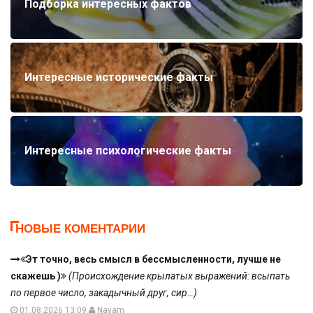
Подборка интересных фактов
Интересные исторические факты
Интересные психологические факты
НОВЫЕ КОМЕНТАРИИ
Эт точно, весь смысл в бессмысленности, лучше не
скажешь )
(Происхождение крылатых выражений: всыпать
по первое число, закадычный друг, сир…)
01.08.2026 13:09
Nayam