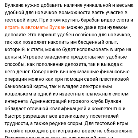
Вулкана нужно добавить наличие уникальной и весьма
удобной для новичков возможности взять участие в
тестовой игре. При этом крутить барабан видео слота и
играть в автоматы Вулкан
можно даже при нулевом
депозите. Это вариант удобен особенно для новичков,
так как позволяет накопить им бесценный опыт,
который, к стати, можно будет использовать в игре на
деньги. Игровое заведение предоставляет удобные
способы, как пополнения депозита, так и вывода с
него денег. Совершить вышеуказанные финансовые
операции можно как при помощи своей пластиковой
банковской карты, так и владея электронным
кошельком в одной из известных платежных систем
интернета. Администраций игрового клуба Вулкан
обладает отличной квалификацией и компетентно и
быстро разрешает все возникшие у посетителей
трудности, а также редкие споры. Для тестовой игры
на сайте проходить регистрацию вовсе не обязательно.